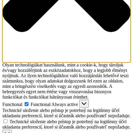
Olyan technológiákat használunk, mint a cookie-k, hogy tároljuk
és/vagy hozzáférjünk az eszközadatokhoz, hogy a legjobb élményt
nyújtsuk. Az ilyen technológiákhoz való hozzájárulás lehetővé teszi
számunkra, hogy olyan adatokat dolgozzunk fel ezen az oldalon,
mint a böngészési viselkedés vagy az egyedi azonosítók. A
beleegyezés egyet nem értése vagy visszavonása bizonyos
funkciókat és funkciókat hátrányosan érinthet.
Functional
Functional
Always active
Technické uloženie alebo prístup je potrebný na legitímny účel
ukladania preferencií, ktoré si účastník alebo používateľ nepožaduje.
Technické uloženie alebo prístup je potrebný na legitímny účel
ukladania preferencií, ktoré si účastník alebo používateľ nepožaduje.