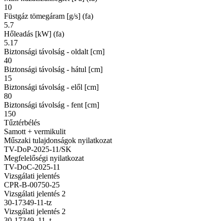
10
Füstgáz tömegáram [g/s] (fa)
5.7
Hőleadás [kW] (fa)
5.17
Biztonsági távolság - oldalt [cm]
40
Biztonsági távolság - hátul [cm]
15
Biztonsági távolság - elől [cm]
80
Biztonsági távolság - fent [cm]
150
Tűztérbélés
Samott + vermikulit
Műszaki tulajdonságok nyilatkozat
TV-DoP-2025-11/SK
Megfelelőségi nyilatkozat
TV-DoC-2025-11
Vizsgálati jelentés
CPR-B-00750-25
Vizsgálati jelentés 2
30-17349-11-tz
Vizsgálati jelentés 2
30-17349_11_t