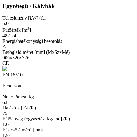
Egyrétegű / Kályhák
Teljesítmény [kW] (fa)
5.0
3
Fűtőérték [m
]
48-124
Energiahatékonysági besorolás
A
Befoglaló méret [mm] (MxSzxMé)
906x326x326
CE
EN 16510
Ecodesign
Nettó tömeg [kg]
63
Hatásfok [%] (fa)
75
Fűtőanyag fogyasztás [kg/hod] (fa)
1.6
Füstcső átmérő [mm]
120