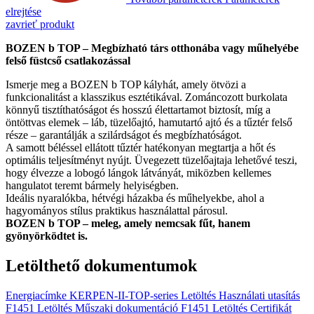
elrejtése
zavrieť produkt
BOZEN b TOP – Megbízható társ otthonába vagy műhelyébe
felső füstcső csatlakozással
Ismerje meg a BOZEN b TOP kályhát, amely ötvözi a
funkcionalitást a klasszikus esztétikával. Zománcozott burkolata
könnyű tisztíthatóságot és hosszú élettartamot biztosít, míg a
öntöttvas elemek – láb, tüzelőajtó, hamutartó ajtó és a tűztér felső
része – garantálják a szilárdságot és megbízhatóságot.
A samott béléssel ellátott tűztér hatékonyan megtartja a hőt és
optimális teljesítményt nyújt. Üvegezett tüzelőajtaja lehetővé teszi,
hogy élvezze a lobogó lángok látványát, miközben kellemes
hangulatot teremt bármely helyiségben.
Ideális nyaralókba, hétvégi házakba és műhelyekbe, ahol a
hagyományos stílus praktikus használattal párosul.
BOZEN b TOP – meleg, amely nemcsak fűt, hanem
gyönyörködtet is.
Letölthető dokumentumok
Energiacímke KERPEN-II-TOP-series
Letöltés
Használati utasítás
F1451
Letöltés
Műszaki dokumentáció F1451
Letöltés
Certifikát