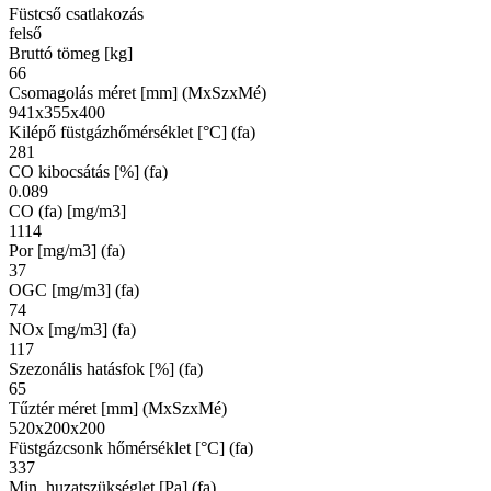
Füstcső csatlakozás
felső
Bruttó tömeg [kg]
66
Csomagolás méret [mm] (MxSzxMé)
941x355x400
Kilépő füstgázhőmérséklet [°C] (fa)
281
CO kibocsátás [%] (fa)
0.089
CO (fa) [mg/m3]
1114
Por [mg/m3] (fa)
37
OGC [mg/m3] (fa)
74
NOx [mg/m3] (fa)
117
Szezonális hatásfok [%] (fa)
65
Tűztér méret [mm] (MxSzxMé)
520x200x200
Füstgázcsonk hőmérséklet [°C] (fa)
337
Min. huzatszükséglet [Pa] (fa)