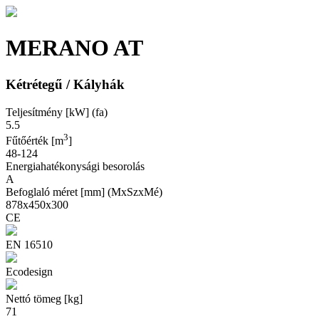
MERANO AT
Kétrétegű / Kályhák
Teljesítmény [kW] (fa)
5.5
3
Fűtőérték [m
]
48-124
Energiahatékonysági besorolás
A
Befoglaló méret [mm] (MxSzxMé)
878x450x300
CE
EN 16510
Ecodesign
Nettó tömeg [kg]
71