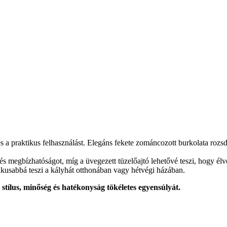
 praktikus felhasználást. Elegáns fekete zománcozott burkolata rozsd
 és megbízhatóságot, míg a üvegezett tüzelőajtó lehetővé teszi, hogy él
ktikusabbá teszi a kályhát otthonában vagy hétvégi házában.
ílus, minőség és hatékonyság tökéletes egyensúlyát.