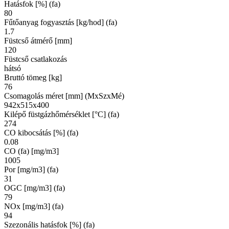
Hatásfok [%] (fa)
80
Fűtőanyag fogyasztás [kg/hod] (fa)
1.7
Füstcső átmérő [mm]
120
Füstcső csatlakozás
hátsó
Bruttó tömeg [kg]
76
Csomagolás méret [mm] (MxSzxMé)
942x515x400
Kilépő füstgázhőmérséklet [°C] (fa)
274
CO kibocsátás [%] (fa)
0.08
CO (fa) [mg/m3]
1005
Por [mg/m3] (fa)
31
OGC [mg/m3] (fa)
79
NOx [mg/m3] (fa)
94
Szezonális hatásfok [%] (fa)