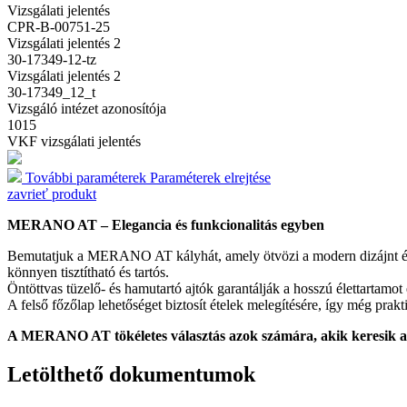
Vizsgálati jelentés
CPR-B-00751-25
Vizsgálati jelentés 2
30-17349-12-tz
Vizsgálati jelentés 2
30-17349_12_t
Vizsgáló intézet azonosítója
1015
VKF vizsgálati jelentés
További paraméterek
Paraméterek elrejtése
zavrieť produkt
MERANO AT – Elegancia és funkcionalitás egyben
Bemutatjuk a MERANO AT kályhát, amely ötvözi a modern dizájnt és a
könnyen tisztítható és tartós.
Öntöttvas tüzelő- és hamutartó ajtók garantálják a hosszú élettartamot
A felső főzőlap lehetőséget biztosít ételek melegítésére, így még pra
A MERANO AT tökéletes választás azok számára, akik keresik a st
Letölthető dokumentumok