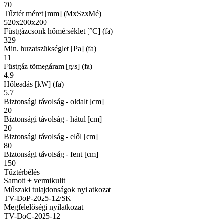
70
Tűztér méret [mm] (MxSzxMé)
520x200x200
Füstgázcsonk hőmérséklet [°C] (fa)
329
Min. huzatszükséglet [Pa] (fa)
11
Füstgáz tömegáram [g/s] (fa)
4.9
Hőleadás [kW] (fa)
5.7
Biztonsági távolság - oldalt [cm]
20
Biztonsági távolság - hátul [cm]
20
Biztonsági távolság - elől [cm]
80
Biztonsági távolság - fent [cm]
150
Tűztérbélés
Samott + vermikulit
Műszaki tulajdonságok nyilatkozat
TV-DoP-2025-12/SK
Megfelelőségi nyilatkozat
TV-DoC-2025-12