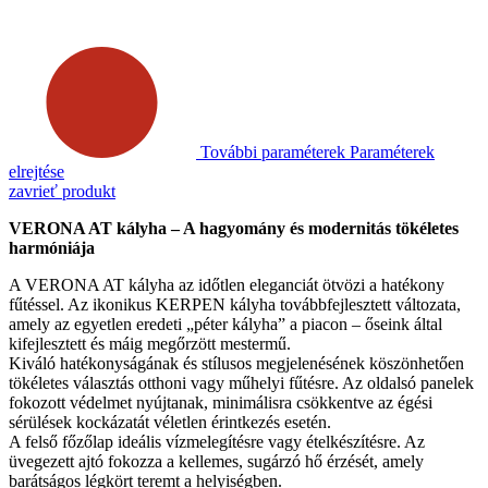
További paraméterek
Paraméterek
elrejtése
zavrieť produkt
VERONA AT kályha – A hagyomány és modernitás tökéletes
harmóniája
A VERONA AT kályha az időtlen eleganciát ötvözi a hatékony
fűtéssel. Az ikonikus KERPEN kályha továbbfejlesztett változata,
amely az egyetlen eredeti „péter kályha” a piacon – őseink által
kifejlesztett és máig megőrzött mestermű.
Kiváló hatékonyságának és stílusos megjelenésének köszönhetően
tökéletes választás otthoni vagy műhelyi fűtésre. Az oldalsó panelek
fokozott védelmet nyújtanak, minimálisra csökkentve az égési
sérülések kockázatát véletlen érintkezés esetén.
A felső főzőlap ideális vízmelegítésre vagy ételkészítésre. Az
üvegezett ajtó fokozza a kellemes, sugárzó hő érzését, amely
barátságos légkört teremt a helyiségben.