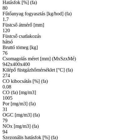
Hatásfok [%] (fa)
80
Fűtőanyag fogyasztás [kg/hod] (fa)
1.7
Füstcső átmérő [mm]
120
Füstcső csatlakozás
hátsó
Bruttó tömeg [kg]
76
Csomagolás méret [mm] (MxSzxMé)
942x400x400
Kilépő füstgázhőmérséklet [°C] (fa)
274
CO kibocsátás [%] (fa)
0.08
CO (fa) [mg/m3]
1005
Por [mg/m3] (fa)
31
OGC [mg/m3] (fa)
79
NOx [mg/m3] (fa)
94
Szezonális hatásfok [%] (fa)