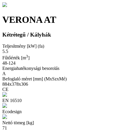
VERONA AT
Kétrétegű / Kályhák
Teljesítmény [kW] (fa)
5.5
3
Fűtőérték [m
]
48-124
Energiahatékonysági besorolás
A
Befoglaló méret [mm] (MxSzxMé)
884x378x306
CE
EN 16510
Ecodesign
Nettó tömeg [kg]
71