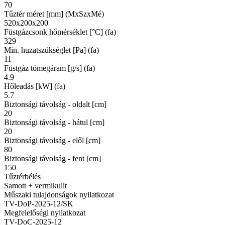
70
Tűztér méret [mm] (MxSzxMé)
520x200x200
Füstgázcsonk hőmérséklet [°C] (fa)
329
Min. huzatszükséglet [Pa] (fa)
11
Füstgáz tömegáram [g/s] (fa)
4.9
Hőleadás [kW] (fa)
5.7
Biztonsági távolság - oldalt [cm]
20
Biztonsági távolság - hátul [cm]
20
Biztonsági távolság - elől [cm]
80
Biztonsági távolság - fent [cm]
150
Tűztérbélés
Samott + vermikulit
Műszaki tulajdonságok nyilatkozat
TV-DoP-2025-12/SK
Megfelelőségi nyilatkozat
TV-DoC-2025-12