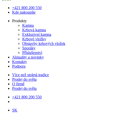
+421 800 200 550
Kde nakoupíte
Produkty
Kamna
Krbová kamna
Exkluzivní kamna
Krbové vložky
Obstavby krbových vložek
Sporáky
Příslušenství
Aktuality a novinky
Kontakty
Podpora
Více než stoletá tradice
Prodej do světa
O firmě
Prodej do světa
+421 800 200 550
SK