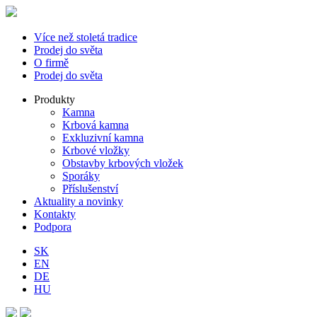
Více než stoletá tradice
Prodej do světa
O firmě
Prodej do světa
Produkty
Kamna
Krbová kamna
Exkluzivní kamna
Krbové vložky
Obstavby krbových vložek
Sporáky
Příslušenství
Aktuality a novinky
Kontakty
Podpora
SK
EN
DE
HU