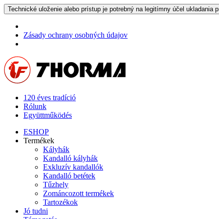
Technické uloženie alebo prístup je potrebný na legitímny účel ukladania p
Zásady ochrany osobných údajov
120 éves tradíció
Rólunk
Együttműködés
ESHOP
Termékek
Kályhák
Kandalló kályhák
Exkluzív kandallók
Kandalló betétek
Tűzhely
Zománcozott termékek
Tartozékok
Jó tudni