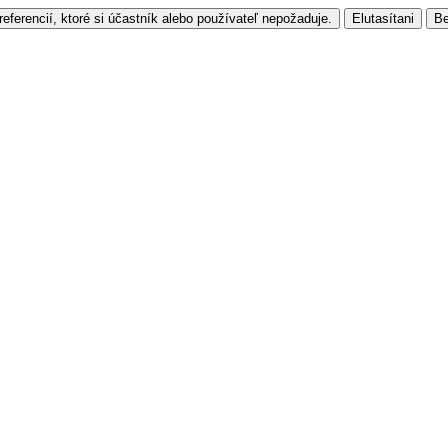
referencií, ktoré si účastník alebo používateľ nepožaduje.
Elutasítani
Be