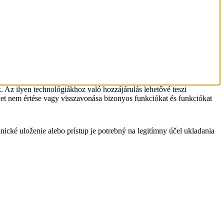
 Az ilyen technológiákhoz való hozzájárulás lehetővé teszi
et nem értése vagy visszavonása bizonyos funkciókat és funkciókat
nické uloženie alebo prístup je potrebný na legitímny účel ukladania