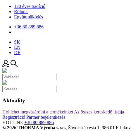
120 éves tradíció
Rólunk
Együttműködés
+36 80 889 886
SK
EN
DE
Aktuality
Hol lehet megvásárolni a termékeinket
Az összes kereskedő listája
Regisztráció
Partner bejelentkezés
HOTLINE
+36 80 889 886
© 2026 THORMA Výroba s.r.o.
, Šávoľská cesta 1, 986 01 Fiľako