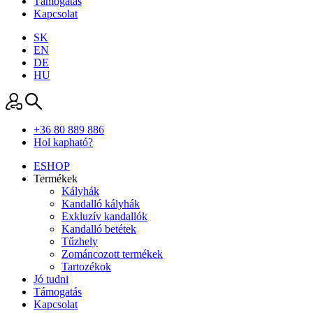
Támogatás
Kapcsolat
SK
EN
DE
HU
+36 80 889 886
Hol kapható?
ESHOP
Termékek
Kályhák
Kandalló kályhák
Exkluzív kandallók
Kandalló betétek
Tűzhely
Zománcozott termékek
Tartozékok
Jó tudni
Támogatás
Kapcsolat