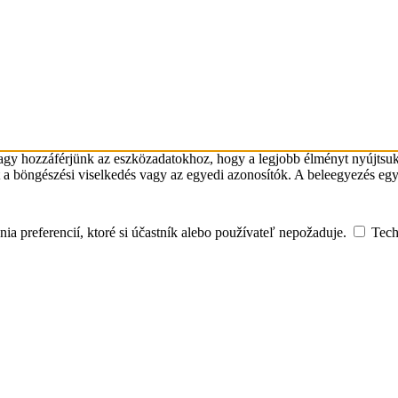
agy hozzáférjünk az eszközadatokhoz, hogy a legjobb élményt nyújtsuk.
 a böngészési viselkedés vagy az egyedi azonosítók. A beleegyezés egy
nia preferencií, ktoré si účastník alebo používateľ nepožaduje.
Tech