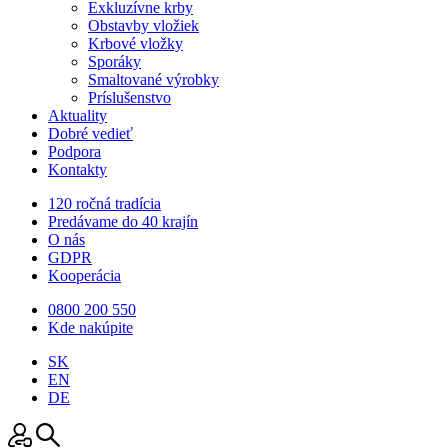
Exkluzívne krby
Obstavby vložiek
Krbové vložky
Sporáky
Smaltované výrobky
Príslušenstvo
Aktuality
Dobré vedieť
Podpora
Kontakty
120 ročná tradícia
Predávame do 40 krajín
O nás
GDPR
Kooperácia
0800 200 550
Kde nakúpite
SK
EN
DE