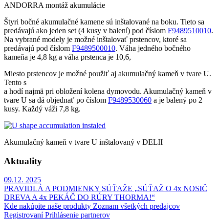
ANDORRA montáž akumulácie
Štyri bočné akumulačné kamene sú inštalované na boku. Tieto sa
predávajú ako jeden set (4 kusy v balení) pod číslom
F9489510010
.
Na vybrané modely je možné inštalovať prstencov, ktoré sa
predávajú pod číslom
F9489500010
. Váha jedného bočného
kameňa je 4,8 kg a váha prstenca je 10,6,
Miesto prstencov je možné použiť aj akumulačný kameň v tvare U.
Tento s
a hodí najmä pri obložení kolena dymovodu. Akumulačný kameň v
tvare U sa dá objednať po číslom
F9489530060
a je balený po 2
kusy. Každý váži 7,8 kg.
Akumulačný kameň v tvare U inštalovaný v DELII
Aktuality
09.12.
2025
PRAVIDLÁ A PODMIENKY SÚŤAŽE „SÚŤAŽ O 4x NOSIČ
DREVA A 4x PEKÁČ DO RÚRY THORMA!“
Kde nakúpite naše produkty
Zoznam všetkých predajcov
Registrovaní
Prihlásenie partnerov