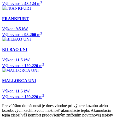
3
Výhrevnosť:
48-124
m
FRANKFURT
Výkon:
9.5
kW
3
Výhrevnosť:
98-200
m
BILBAO UNI
Výkon:
11.5
kW
3
Výhrevnosť:
120-220
m
MALLORCA UNI
Výkon:
11.5
kW
3
Výhrevnosť:
120-220
m
Pre väčšinu domácností je dnes vhodné pri výbere kozubu alebo
kozubových kachlí zvoliť možnosť akumulácie tepla. Akumulácia
tepla zlepší váš komfort predovšetkým znížením povrchovej teploty