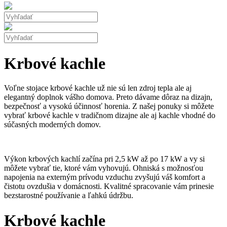
Krbové kachle
Voľne stojace krbové kachle už nie sú len zdroj tepla ale aj
elegantný doplnok vášho domova. Preto dávame dôraz na dizajn,
bezpečnosť a vysokú účinnosť horenia. Z našej ponuky si môžete
vybrať krbové kachle v tradičnom dizajne ale aj kachle vhodné do
súčasných moderných domov.
Výkon krbových kachlí začína pri 2,5 kW až po 17 kW a vy si
m
ôže
te vybrať tie, ktoré vám vyhovujú. Ohniská s možnosťou
napojenia na externým prívodu vzduchu zvyšujú váš komfort a
čistotu ovzdušia v domácnosti. Kvalitné spracovanie vám prinesie
bezstarostné používanie a ľahkú údržbu.
Krbové kachle