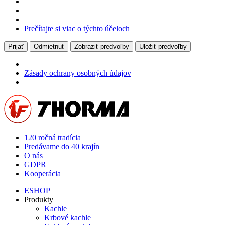
Prečítajte si viac o týchto účeloch
Prijať
Odmietnuť
Zobraziť predvoľby
Uložiť predvoľby
Zásady ochrany osobných údajov
120 ročná tradícia
Predávame do 40 krajín
O nás
GDPR
Kooperácia
ESHOP
Produkty
Kachle
Krbové kachle