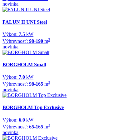
novinka
FALUN II UNI Steel
Výkon:
7.5
kW
3
Výhrevnosť:
98-190
m
novinka
BORGHOLM Smalt
Výkon:
7.0
kW
3
Výhrevnosť:
98-165
m
novinka
BORGHOLM Top Exclusive
Výkon:
6.0
kW
3
Výhrevnosť:
65-165
m
novinka