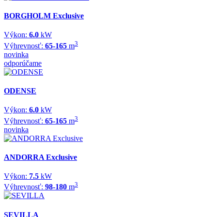
BORGHOLM Exclusive
Výkon:
6.0
kW
3
Výhrevnosť:
65-165
m
novinka
odporúčame
ODENSE
Výkon:
6.0
kW
3
Výhrevnosť:
65-165
m
novinka
ANDORRA Exclusive
Výkon:
7.5
kW
3
Výhrevnosť:
98-180
m
SEVILLA