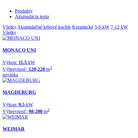
Produkty
Akumulácia tepla
Všetky
Akumulačné krbové kachle
Keramické
5-6 kW
7-12 kW
Všetky
MONACO UNI
Výkon:
11.5
kW
3
Výhrevnosť:
120-220
m
novinka
MAGDEBURG
Výkon:
9.5
kW
3
Výhrevnosť:
98-200
m
WEIMAR