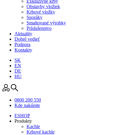
Exkluzívne krby
Obstavby vložiek
Krbové vložky
Sporáky
Smaltované výrobky
Príslušenstvo
Aktuality
Dobré vedieť
Podpora
Kontakty
SK
EN
DE
HU
0800 200 550
Kde nakúpite
ESHOP
Produkty
Kachle
Krbové kachle