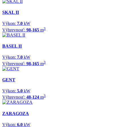
SKAL II
Výkon:
7.0
kW
3
Výhrevnosť:
98-165
m
BASEL II
Výkon:
7.0
kW
3
Výhrevnosť:
98-165
m
GENT
Výkon:
5.0
kW
3
Výhrevnosť:
48-124
m
ZARAGOZA
Výkon:
6.0
kW