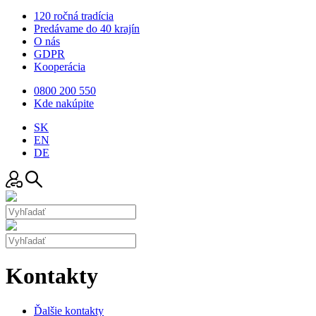
120 ročná tradícia
Predávame do 40 krajín
O nás
GDPR
Kooperácia
0800 200 550
Kde nakúpite
SK
EN
DE
Kontakty
Ďalšie kontakty