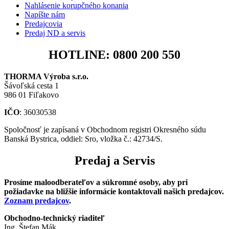
Nahlásenie korupčného konania
Napíšte nám
Predajcovia
Predaj ND a servis
HOTLINE: 0800 200 550
THORMA Výroba s.r.o.
Šávoľská cesta 1
986 01 Fiľakovo
IČO
: 36030538
Spoločnosť je zapísaná v Obchodnom registri Okresného súdu
Banská Bystrica, oddiel: Sro, vložka č.: 42734/S.
Predaj a Servis
Prosíme maloodberateľov a súkromné osoby, aby pri
požiadavke na bližšie informácie kontaktovali našich predajcov.
Zoznam predajcov
.
Obchodno-technický riaditeľ
Ing. Štefan Mák