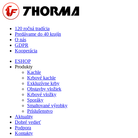
120 ročná tradícia
Predávame do 40 krajín
O nás
GDPR
Kooperácia
ESHOP
Produkty
Kachle
Krbové kachle
Exkluzívne krby
Obstavby vložiek
Krbové vložky
Sporáky
Smaltované výrobky
Príslušenstvo
Aktuality
Dobré vedieť
Podpora
Kontakty