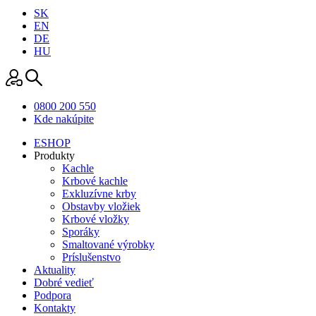
SK
EN
DE
HU
0800 200 550
Kde nakúpite
ESHOP
Produkty
Kachle
Krbové kachle
Exkluzívne krby
Obstavby vložiek
Krbové vložky
Sporáky
Smaltované výrobky
Príslušenstvo
Aktuality
Dobré vedieť
Podpora
Kontakty