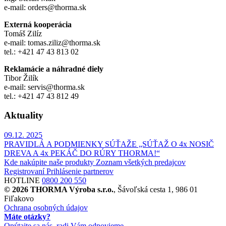
e-mail: orders@thorma.sk
Externá kooperácia
Tomáš Zilíz
e-mail: tomas.ziliz@thorma.sk
tel.: +421 47 43 813 02
Reklamácie a náhradné diely
Tibor Žilík
e-mail: servis@thorma.sk
tel.: +421 47 43 812 49
Aktuality
09.12.
2025
PRAVIDLÁ A PODMIENKY SÚŤAŽE „SÚŤAŽ O 4x NOSIČ
DREVA A 4x PEKÁČ DO RÚRY THORMA!“
Kde nakúpite naše produkty
Zoznam všetkých predajcov
Registrovaní
Prihlásenie partnerov
HOTLINE
0800 200 550
© 2026 THORMA Výroba s.r.o.
, Šávoľská cesta 1, 986 01
Fiľakovo
Ochrana osobných údajov
Máte otázky?
Opýtajte sa nás, radi Vám odpovieme.